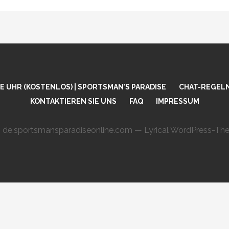
 UHR (KOSTENLOS) | SPORTSMAN’S PARADISE
CHAT-REGEL
KONTAKTIEREN SIE UNS
FAQ
IMPRESSUM
 de.sportsmansparadiseonline.com — Lyrical WordPress-T