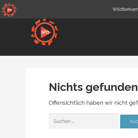
Zum
Wildtierkam
Inhalt
springen
de.sportsmansparadiseonl
Live-Wildkameras
Nichts gefunden
Offensichtlich haben wir nicht ge
SUCHEN
NACH: