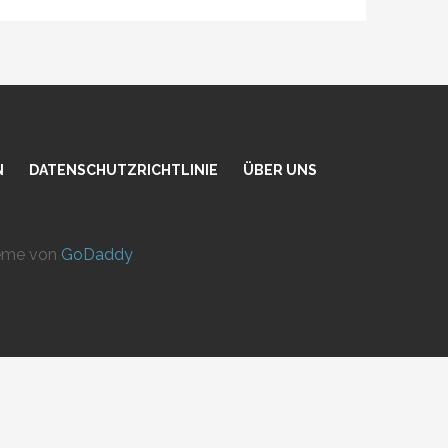
N
DATENSCHUTZRICHTLINIE
ÜBER UNS
heme von
GoDaddy