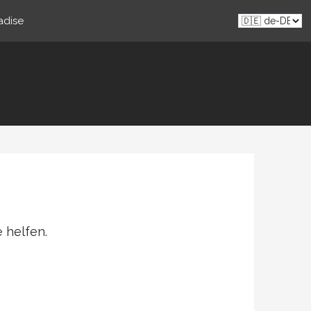
adise
 helfen.