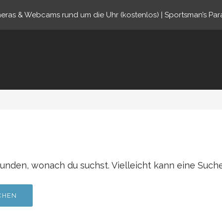
eras & Webcams rund um die Uhr (kostenlos) | Sportsman’s Par
ine.com
funden, wonach du suchst. Vielleicht kann eine Suche