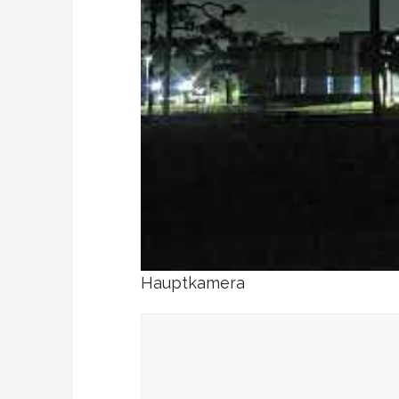
Hauptkamera
This live s