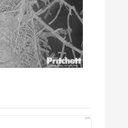
ally update.
1500