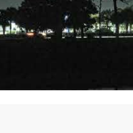
tream is offline. When it returns this page will automatic