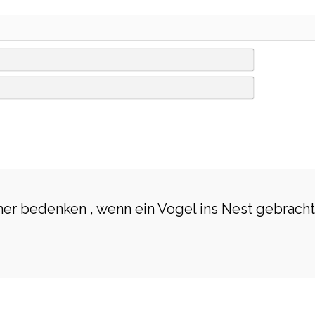
N
A
M
E
E
M
*
A
I
L
*
mer bedenken , wenn ein Vogel ins Nest gebracht