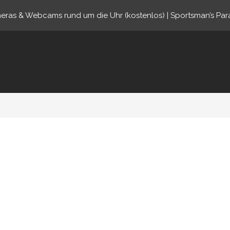
eras & Webcams rund um die Uhr (kostenlos) | Sportsman’s Par
ine.com