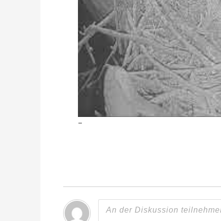
–
This live s