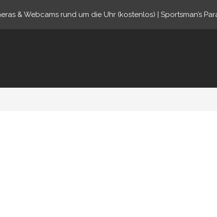
eras & Webcams rund um die Uhr (kostenlos) | Sportsman’s Par
ine.com