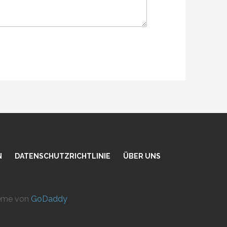
N
DATENSCHUTZRICHTLINIE
ÜBER UNS
heme von
GoDaddy