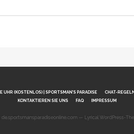
 UHR (KOSTENLOS) | SPORTSMAN’S PARADISE
CHAT-REGEL
KONTAKTIEREN SIE UNS
FAQ
IMPRESSUM
 de.sportsmansparadiseonline.com — Lyrical WordPress-T