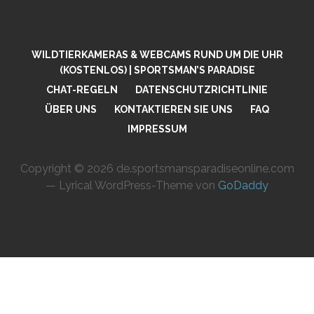
WILDTIERKAMERAS & WEBCAMS RUND UM DIE UHR
(KOSTENLOS) | SPORTSMAN’S PARADISE
CHAT-REGELN
DATENSCHUTZRICHTLINIE
ÜBER UNS
KONTAKTIEREN SIE UNS
FAQ
IMPRESSUM
Copyright © 2026 de.sportsmansparadiseonline.com
— Lyrical WordPress-Theme von
GoDaddy