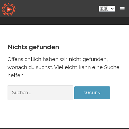
Zum
de.sportsmansparadiseonline.com
Live-
Inhalt
Wildkameras
springen
Nichts gefunden
Offensichtlich haben wir nicht gefunden,
wonach du suchst. Vielleicht kann eine Suche
helfen.
SUCHEN
NACH: