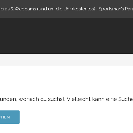
eras & Webcams rund um die Uhr (kostenlos) | Sportsman’s Par
ine.com
funden, wonach du suchst. Vielleicht kann eine Suche