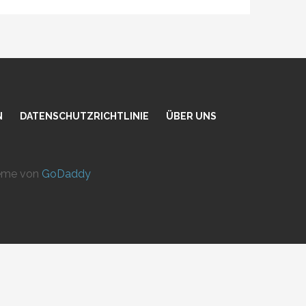
N
DATENSCHUTZRICHTLINIE
ÜBER UNS
heme von
GoDaddy