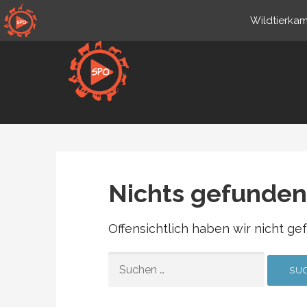
Zum
Wildtierkam
Inhalt
springen
de.sportsmansparadiseonl
Live-Wildkameras
Nichts gefunden
Offensichtlich haben wir nicht ge
SUCHEN
NACH: