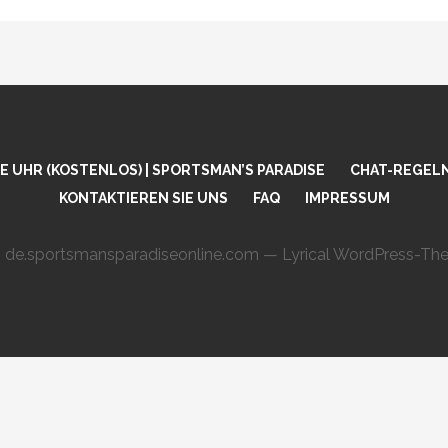
 UHR (KOSTENLOS) | SPORTSMAN’S PARADISE
CHAT-REGEL
KONTAKTIEREN SIE UNS
FAQ
IMPRESSUM
 de.sportsmansparadiseonline.com — Lyrical WordPress-T