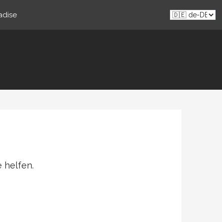
adise
 helfen.