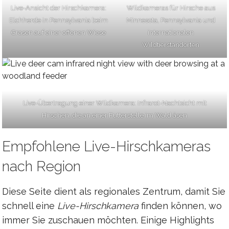
Live-Ansicht der Hirschkamera:
Wildkameras für Hirsche aus
Elchherde in Pennsylvania beim
Minnesota, Pennsylvania und
Grasen auf einer offenen Wiese
internationalen
Wildtierstandorten
Live-Übertragung einer Wildkamera: Infrarot-Nachtsicht mit
Hirschen, die an einer Futterstelle im Wald äsen
Empfohlene Live-Hirschkameras
nach Region
Diese Seite dient als regionales Zentrum, damit Sie
schnell eine
Live-Hirschkamera
finden können, wo
immer Sie zuschauen möchten. Einige Highlights