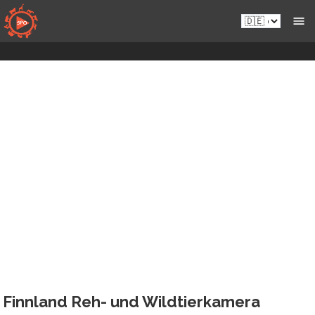
Zum
de.sportsmansparadiseonline.com
Live-
Inhalt
Wildkameras
springen
Finnland Reh- und Wildtierkamera