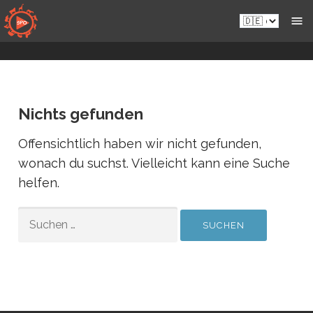
Zum
de.sportsmansparadiseonline.com
Live-
Inhalt
Wildkameras
springen
Nichts gefunden
Offensichtlich haben wir nicht gefunden,
wonach du suchst. Vielleicht kann eine Suche
helfen.
SUCHEN
NACH: