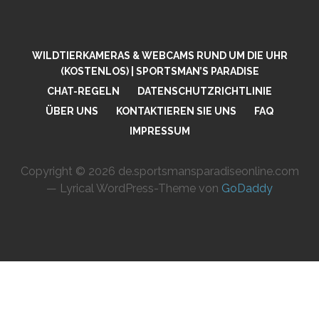
WILDTIERKAMERAS & WEBCAMS RUND UM DIE UHR
(KOSTENLOS) | SPORTSMAN’S PARADISE
CHAT-REGELN
DATENSCHUTZRICHTLINIE
ÜBER UNS
KONTAKTIEREN SIE UNS
FAQ
IMPRESSUM
Copyright © 2026 de.sportsmansparadiseonline.com
— Lyrical WordPress-Theme von
GoDaddy