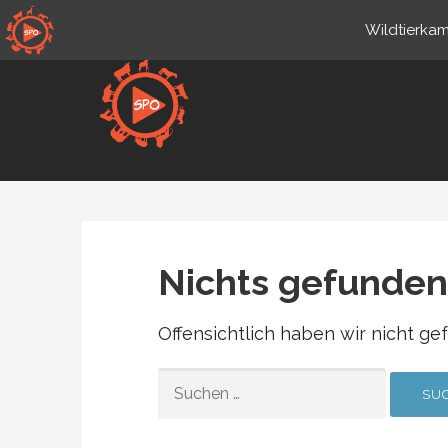
Zum
Wildtierkam
Inhalt
springen
de.sportsmansparadiseonl
Live-Wildkameras
Nichts gefunden
Offensichtlich haben wir nicht ge
SUCHEN
NACH: