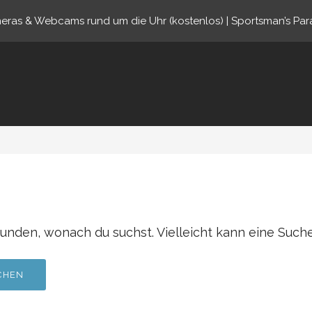
eras & Webcams rund um die Uhr (kostenlos) | Sportsman’s Par
ine.com
funden, wonach du suchst. Vielleicht kann eine Suche