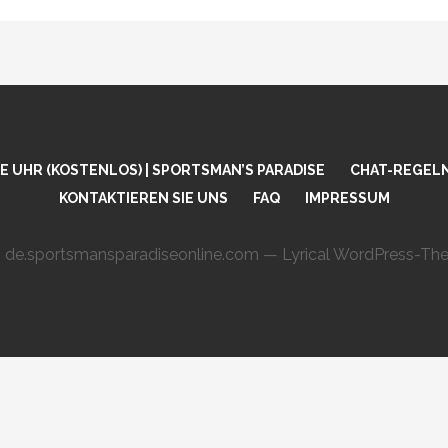
 UHR (KOSTENLOS) | SPORTSMAN’S PARADISE
CHAT-REGEL
KONTAKTIEREN SIE UNS
FAQ
IMPRESSUM
 de.sportsmansparadiseonline.com — Lyrical WordPress-T