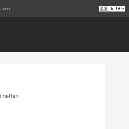
adise
 helfen.