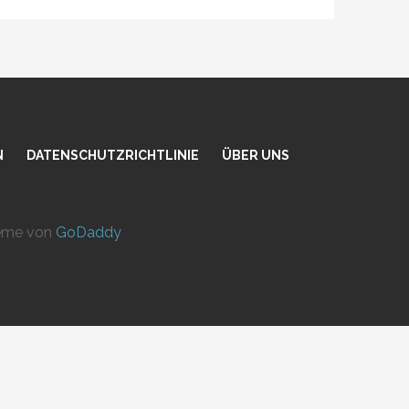
N
DATENSCHUTZRICHTLINIE
ÜBER UNS
heme von
GoDaddy