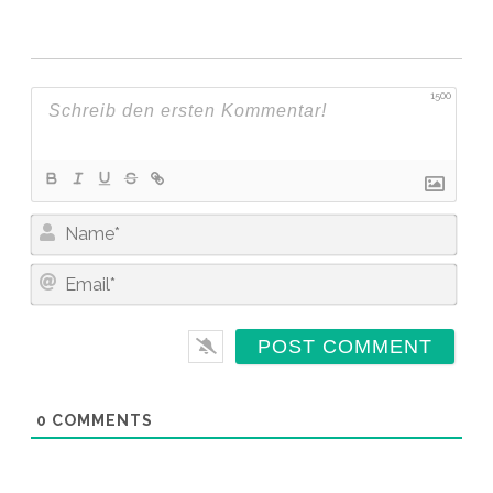
1500
N
A
M
E
E
M
*
A
I
L
*
0
COMMENTS