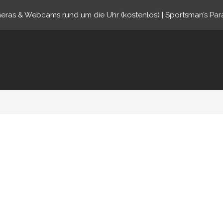
eras & Webcams rund um die Uhr (kostenlos) | Sportsman’s Par
ine.com