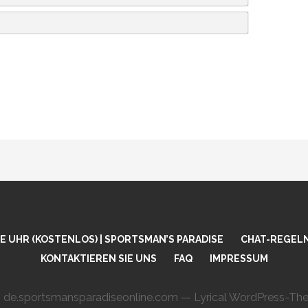
A
M
E
E
M
*
A
I
L
*
 UHR (KOSTENLOS) | SPORTSMAN’S PARADISE
CHAT-REGEL
KONTAKTIEREN SIE UNS
FAQ
IMPRESSUM
 de.sportsmansparadiseonline.com — Lyrical WordPress-T