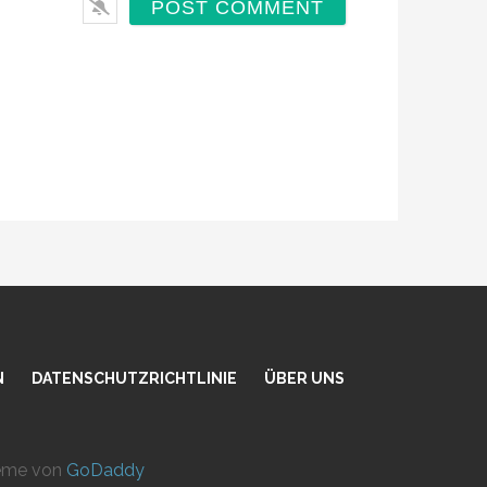
N
DATENSCHUTZRICHTLINIE
ÜBER UNS
heme von
GoDaddy