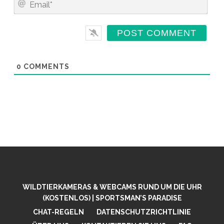
E
M
*
A
I
L
*
0
COMMENTS
WILDTIERKAMERAS & WEBCAMS RUND UM DIE UHR
(KOSTENLOS) | SPORTSMAN’S PARADISE
CHAT-REGELN
DATENSCHUTZRICHTLINIE