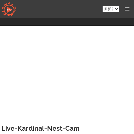
Zum
de.sportsmansparadiseonline.com
Live-
Inhalt
Wildkameras
springen
Live-Kardinal-Nest-Cam