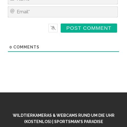
A
M
E
E
M
*
A
I
L
*
0
COMMENTS
WILDTIERKAMERAS & WEBCAMS RUND UM DIE UHR
(KOSTENLOS) | SPORTSMAN’S PARADISE