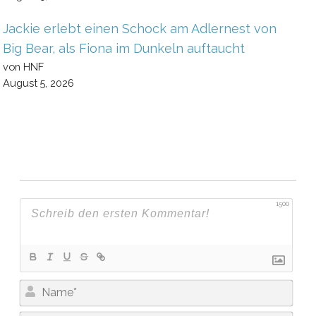
Jackie erlebt einen Schock am Adlernest von
Big Bear, als Fiona im Dunkeln auftaucht
von HNF
August 5, 2026
1500
N
A
M