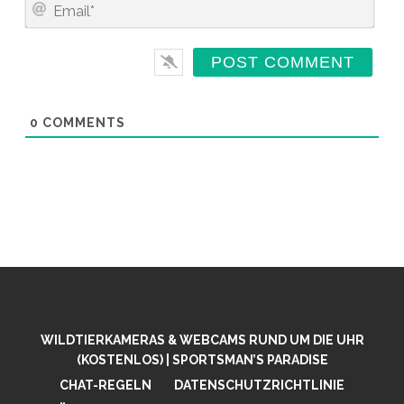
E
E
M
*
A
I
L
*
0
COMMENTS
WILDTIERKAMERAS & WEBCAMS RUND UM DIE UHR
(KOSTENLOS) | SPORTSMAN’S PARADISE
CHAT-REGELN
DATENSCHUTZRICHTLINIE