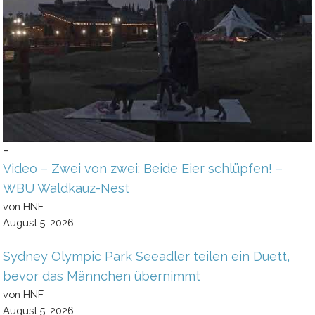
–
Video – Zwei von zwei: Beide Eier schlüpfen! –
WBU Waldkauz-Nest
von HNF
August 5, 2026
Sydney Olympic Park Seeadler teilen ein Duett,
bevor das Männchen übernimmt
von HNF
August 5, 2026