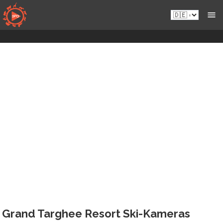
Zum
de.sportsmansparadiseonline.com
Live-
Inhalt
Wildkameras
springen
Grand Targhee Resort Ski-Kameras